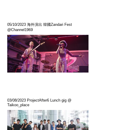
05/10/2023 海外演出 韓國Zandari Fest
@Channel1969
03/08/2023 ProjectAfter6 Lunch gig @
Taikoo_place