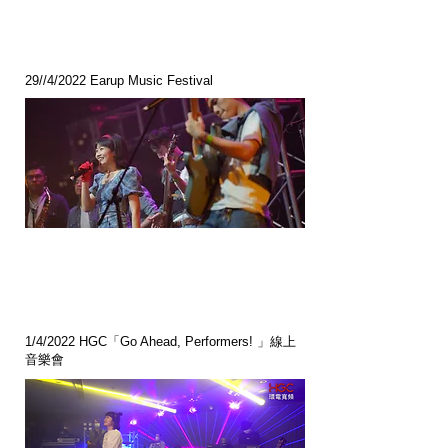
29//4/2022 Earup Music Festival
1/4/2022 HGC「Go Ahead, Performers! 」線上
音樂會